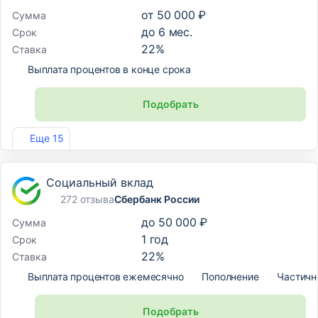
от
50 000 ₽
Сумма
до
6
мес.
Срок
22
%
Ставка
Выплата процентов в конце срока
Подобрать
Лиц. №2590
Еще 15
Социальный вклад
272 отзыва
Сбербанк России
до
50 000 ₽
Сумма
1
год
Срок
22
%
Ставка
Выплата процентов ежемесячно
Пополнение
Частичн
Подобрать