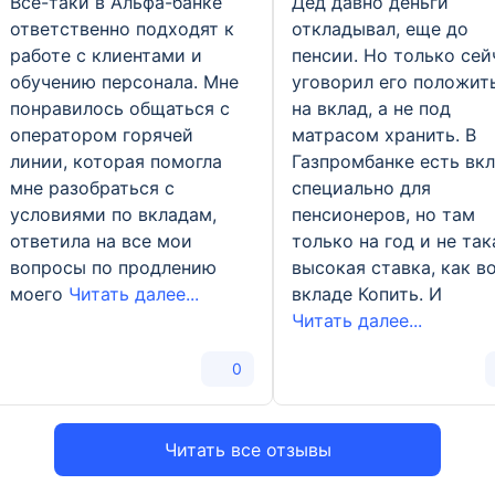
Все-таки в Альфа-банке
Дед давно деньги
ответственно подходят к
откладывал, еще до
работе с клиентами и
пенсии. Но только сей
обучению персонала. Мне
уговорил его положит
понравилось общаться с
на вклад, а не под
оператором горячей
матрасом хранить. В
линии, которая помогла
Газпромбанке есть вк
мне разобраться с
специально для
условиями по вкладам,
пенсионеров, но там
ответила на все мои
только на год и не так
вопросы по продлению
высокая ставка, как в
моего
Читать далее...
вкладе Копить. И
Читать далее...
0
Читать все отзывы