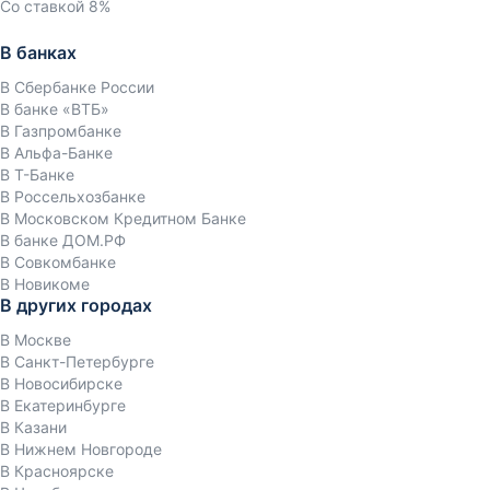
Со ставкой 8%
В банках
В Сбербанке России
В банке «ВТБ»
В Газпромбанке
В Альфа-Банке
В Т-Банке
В Россельхозбанке
В Московском Кредитном Банке
В банке ДОМ.РФ
В Совкомбанке
В Новикоме
В других городах
В Москве
В Санкт-Петербурге
В Новосибирске
В Екатеринбурге
В Казани
В Нижнем Новгороде
В Красноярске