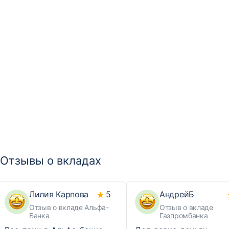
Отзывы о вкладах
Лилия Карпова
5
АндрейБ
Отзыв о вкладе Альфа-
Отзыв о вкладе
Банка
Газпромбанка