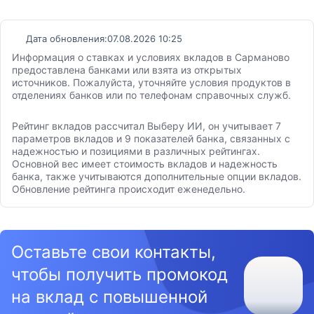
Дата обновления:
07.08.2026 10:25
Информация о ставках и условиях вкладов в Сарманово
предоставлена банками или взята из открытых
источников. Пожалуйста, уточняйте условия продуктов в
отделениях банков или по телефонам справочных служб.
Рейтинг вкладов рассчитал Выберу ИИ, он учитывает 7
параметров вкладов и 9 показателей банка, связанных с
надежностью и позициями в различных рейтингах.
Основной вес имеет стоимость вкладов и надежность
банка, также учитываются дополнительные опции вкладов.
Обновление рейтинга происходит еженедельно.
Оставьте свои контакты,
чтобы получить промокод
на вклад с повышенной