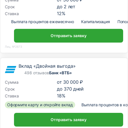
до
2
лет
Срок
12
%
Ставка
Выплата процентов ежемесячно
Капитализация
Попо
Отправить заявку
Лиц. №2673
Вклад «Двойная выгода»
498 отзывов
Банк «ВТБ»
от
30 000 ₽
Сумма
до
370
дней
Срок
18
%
Ставка
Оформите карту и откройте вклад
Выплата процентов в ко
Отправить заявку