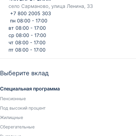
село Сарманово, улица Ленина, 33
+7 800 2005 303
пн 08:00 - 17:00
вт 08:00 - 17:00
ср 08:00 - 17:00
чт 08:00 - 17:00
пт 08:00 - 17:00
Выберите вклад
Специальная программа
Пенсионные
Под высокий процент
Жилищные
Сберегательные