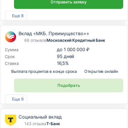
Отправить заявку
Лиц. №354
Еще 8
Вклад «МКБ. Преимущество+»
66 отзывов
Московский Кредитный Банк
до
1 000 000 ₽
Сумма
95
дней
Срок
16,5
%
Ставка
Выплата процентов в конце срока
Открытие онлайн
Подобрать
Лиц. №1978
Еще 9
Социальный вклад
143 отзыва
Т-Банк