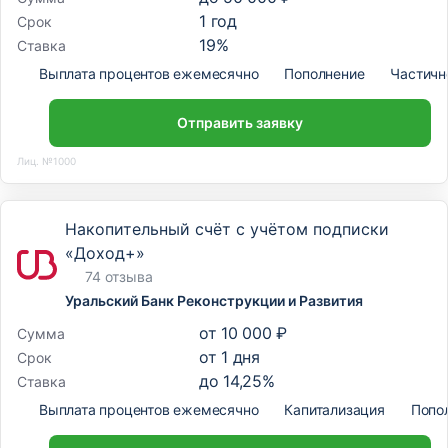
1
год
Срок
19
%
Ставка
Выплата процентов ежемесячно
Пополнение
Частичн
Отправить заявку
Лиц. №1000
Накопительный счёт с учётом подписки
«Доход+»
74 отзыва
Уральский Банк Реконструкции и Развития
от
10 000 ₽
Сумма
от
1
дня
Срок
до
14,25
%
Ставка
Выплата процентов ежемесячно
Капитализация
Попо