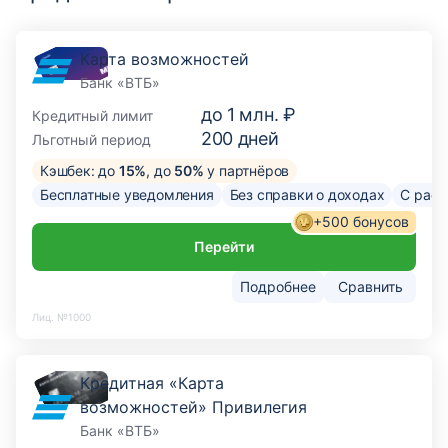
Карта возможностей
Банк «ВТБ»
до
1 млн. ₽
Кредитный лимит
200
дней
Льготный период
Кэшбек: до
15%
, до
50%
у партнёров
Бесплатные уведомления
Без справки о доходах
С расс
+500 бонусов
Перейти
Подробнее
Сравнить
Лиц. №1000
Кредитная «Карта
возможностей» Привилегия
Банк «ВТБ»