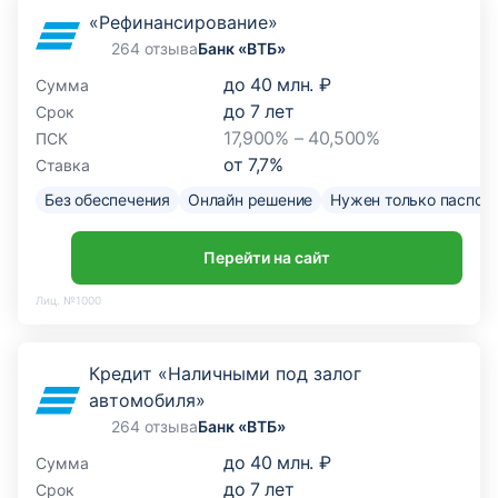
«Рефинансирование»
264 отзыва
Банк «ВТБ»
до
40 млн. ₽
Сумма
до
7
лет
Срок
17,900% – 40,500%
ПСК
от
7,7
%
Ставка
Без обеспечения
Онлайн решение
Нужен только паспор
Перейти на сайт
Лиц. №1000
Кредит «Наличными под залог
автомобиля»
264 отзыва
Банк «ВТБ»
до
40 млн. ₽
Сумма
до
7
лет
Срок